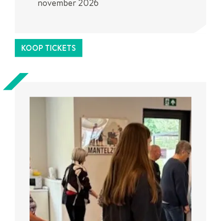
november 2026
Dit is een
UiTPAS
activiteit.
KOOP TICKETS