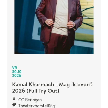
VR
30
.
10
2026
Kamal Kharmach - Mag ik even?
2026 (Full Try Out)
CC Beringen
Theatervoorstelling