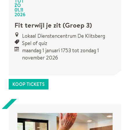
TOT
ZO
01
.
11
2026
Fit terwijl je zit (Groep 3)
Lokaal Dienstencentrum De Klitsberg
Spel of quiz
maandag 1 januari 1753
tot
zondag 1
november 2026
Dit is een
UiTPAS
activiteit.
KOOP TICKETS