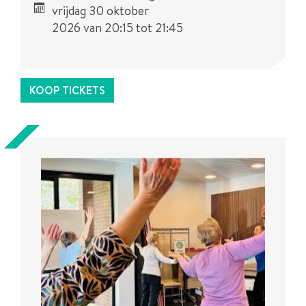
vrijdag 30 oktober
2026
van
20:15
tot
21:45
Dit is een
UiTPAS
activiteit.
KOOP TICKETS