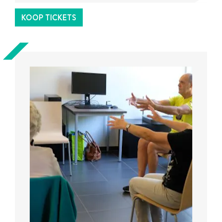
UiTPAS
activiteit.
KOOP TICKETS