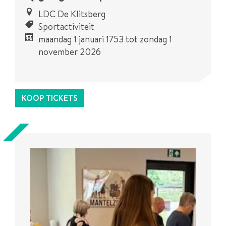
LDC De Klitsberg
Sportactiviteit
maandag 1 januari 1753
tot
zondag 1
november 2026
Dit is een
UiTPAS
activiteit.
KOOP TICKETS