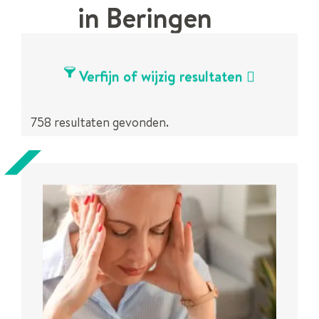
i
in Beringen
T
Rss
Verfijn of wijzig resultaten
activi
758 resultaten gevonden.