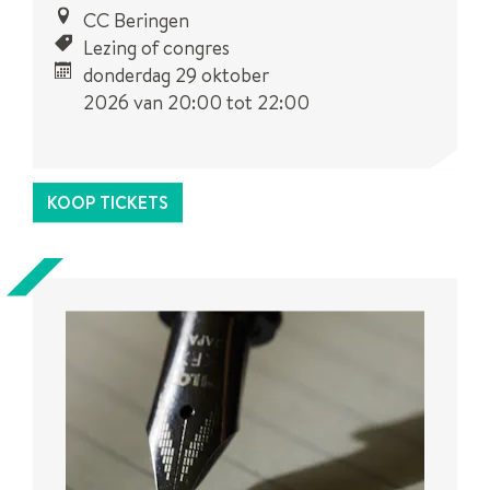
CC Beringen
Lezing of congres
donderdag 29 oktober
2026
van
20:00
tot
22:00
Dit is een
UiTPAS
activiteit.
KOOP TICKETS