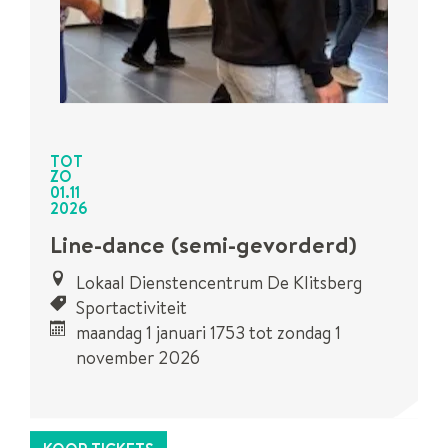
TOT
ZO
01
.
11
2026
Line-dance (semi-gevorderd)
Lokaal Dienstencentrum De Klitsberg
Sportactiviteit
maandag 1 januari 1753
tot
zondag 1
november 2026
Dit is een
UiTPAS
activiteit.