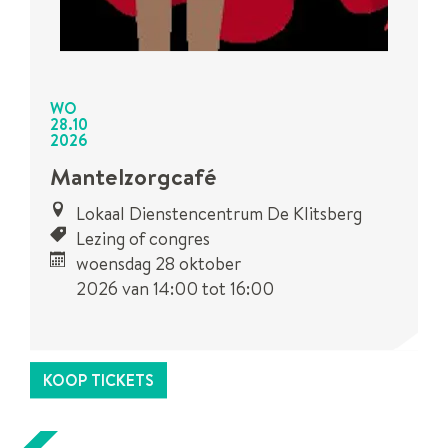
WO
28
.
10
2026
Mantelzorgcafé
Lokaal Dienstencentrum De Klitsberg
Lezing of congres
woensdag 28 oktober
2026
van
14:00
tot
16:00
Dit is een
UiTPAS
activiteit.
KOOP TICKETS