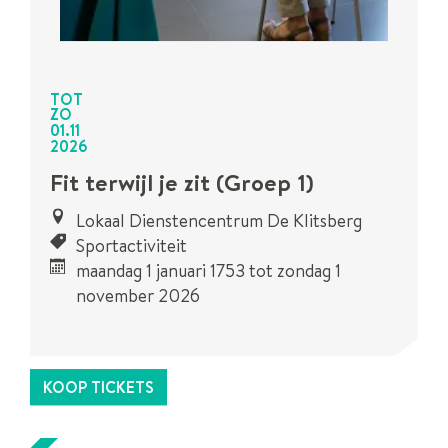
TOT
ZO
01
.
11
2026
Fit terwijl je zit (Groep 1)
Lokaal Dienstencentrum De Klitsberg
Sportactiviteit
maandag 1 januari 1753
tot
zondag 1
november 2026
Dit is een
UiTPAS
activiteit.
KOOP TICKETS