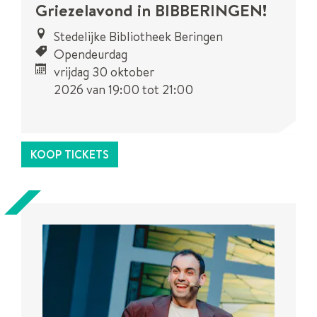
Griezelavond in BIBBERINGEN!
Stedelijke Bibliotheek Beringen
Opendeurdag
vrijdag 30 oktober
2026
van
19:00
tot
21:00
Dit is een
UiTPAS
activiteit.
KOOP TICKETS