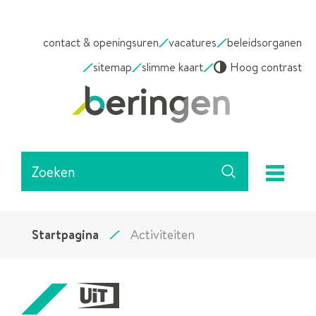
NAAR
GA
contact & openingsuren
vacatures
beleidsorganen
INHOUD
NAAR
sitemap
slimme kaart
Hoog contrast
VERFIJN
OF
Stad
WIJZIG
Beringen
RESULTATEN
.
Waarmee
me
kunnen
Zoeken
we
jou
helpen?
Startpagina
Activiteiten
U