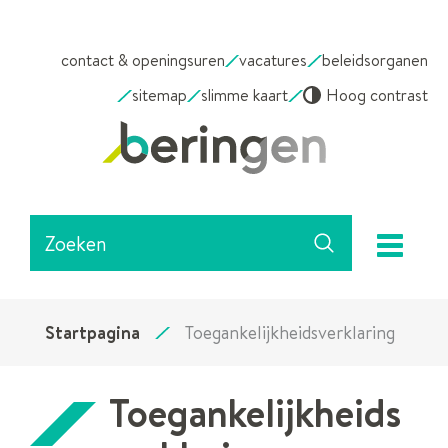
NAAR
contact & openingsuren
vacatures
beleidsorganen
INHOUD
sitemap
slimme kaart
Hoog contrast
Stad
Beringen
Waarmee
me
kunnen
Zoeken
we
jou
helpen?
Startpagina
Toegankelijkheidsverklaring
Toegankelijkheids