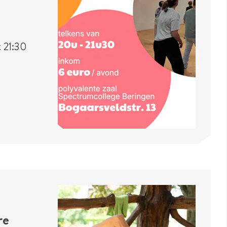
t
21:30
re