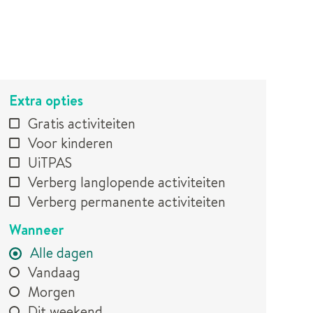
Rss
Extra opties
Verfijn of
Gratis activiteiten
activiteit
wijzig
Voor kinderen
resultaten
UiTPAS
VERFIJN
Verberg langlopende activiteiten
OF
Verberg permanente activiteiten
WIJZIG
Wanneer
RESULTATEN
Alle dagen
Vandaag
Morgen
Dit weekend