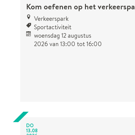
Kom oefenen op het verkeerspa
Verkeerspark
Sportactiviteit
woensdag 12 augustus
2026
van
13:00
tot
16:00
Samen
Dit is een
met
UiTPAS
kinderen
activiteit.
eropuit!
DO
13
.
08