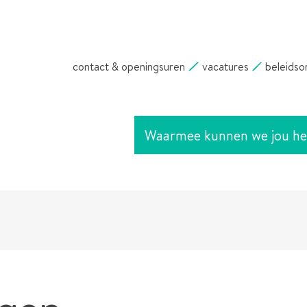
NAAR
GA
INHOUD
NAAR
contact & openingsuren
vacatures
beleidso
VERFIJN
OF
WIJZIG
RESULTATEN
Waarmee
.
kunnen
we
jou
helpen?