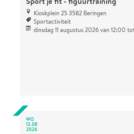
Sport je fit - figuurtraining
Kioskplein 25 3582 Beringen
Sportactiviteit
dinsdag 11 augustus 2026
van
12:00
to
Dit is een
UiTPAS
activiteit.
WO
12
.
08
2026