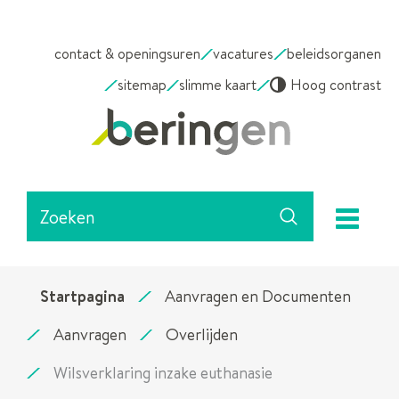
NAAR
contact & openingsuren
vacatures
beleidsorganen
INHOUD
sitemap
slimme kaart
Hoog contrast
Stad
Beringen
Waarmee
me
kunnen
Zoeken
we
jou
helpen?
Startpagina
Aanvragen en Documenten
Aanvragen
Overlijden
Wilsverklaring inzake euthanasie