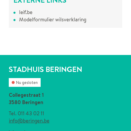
leif.be
Modelformulier wilsverklaring
CONTACT
STADHUIS BERINGEN
Nu gesloten
Contact
Collegestraat 1
,
3580
Beringen
011 43 02 11
E-
info
@
beringen.be
mail