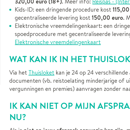
320,00 euro (18+)
. Meer info:
Reispas - (Inte
Kids-ID: een dringende procedure kost
115,00
gecentraliseerde levering kost
150,00 euro
. 
Elektronische vreemdelingenkaart: een dring
spoedprocedure met gecentraliseerde leverin
Elektronische vreemdelingenkaart
WAT KAN IK IN HET THUISL
Via het
Thuisloket
kan je 24 op 24 verschillende 
documenten (vb. reistoelating minderjarige of ui
vergunningen en premies) aanvragen zonder naa
IK KAN NIET OP MIJN AFSPR
NU?