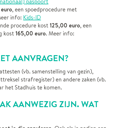
rnationaal) paspoort
 euro
, een spoedprocedure met
Meer info:
Kids-ID
ende procedure kost
125,00 euro
, een
g kost
165,00 euro
. Meer info:
OKET AANVRAGEN?
attesten (vb. samenstelling van gezin),
ttreksel strafregister) en andere zaken (vb.
r het Stadhuis te komen.
AAK AANWEZIG ZIJN. WAT