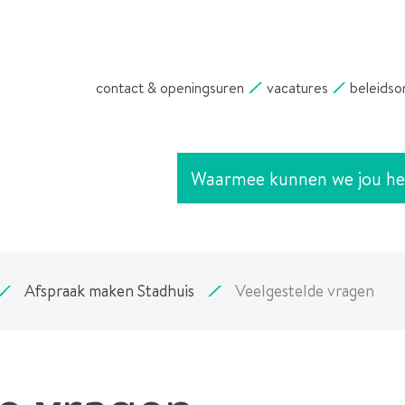
NAAR
INHOUD
contact & openingsuren
vacatures
beleidso
Waarmee
kunnen
we
jou
helpen?
Afspraak maken Stadhuis
Veelgestelde vragen