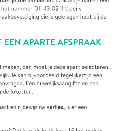
moet je die annuleren
. Ook als je nadien een
het nummer 011 43 02 11 tijdens
raakbevestiging die je gekregen hebt bij de
 EEN APARTE AFSPRAAK
l maken, dan moet je deze apart selecteren.
ijk. Je kan bijvoorbeeld tegelijkertijd een
aanvragen. Een huwelijksaangifte en een
lende loketten.
rt en rijbewijs na
verlies,
is er een
n? Dat kan als je dit kiest bij het maken