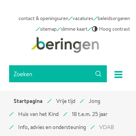
NAAR
contact & openingsuren
vacatures
beleidsorganen
INHOUD
sitemap
slimme kaart
Hoog contrast
Stad
Beringen
Waarmee
me
kunnen
Zoeken
we
jou
helpen?
Startpagina
Vrije tijd
Jong
Huis van het Kind
18 t.e.m. 25 jaar
Info, advies en ondersteuning
VDAB