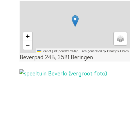
STRATENPLAN
+
−
Leaflet
|
©
OpenStreetMap
, Tiles generated by
Champs-Libres
Beverpad 24B, 3581 Beringen