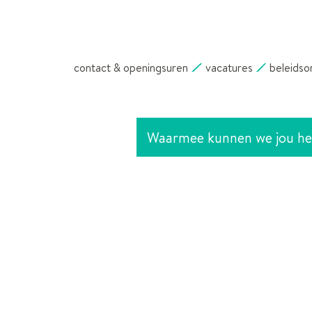
NAAR
INHOUD
contact & openingsuren
vacatures
beleidso
Waarmee
kunnen
we
jou
helpen?