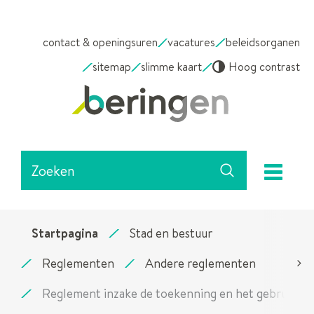
NAAR
contact & openingsuren
vacatures
beleidsorganen
INHOUD
sitemap
slimme kaart
Hoog contrast
Stad
Beringen
Waarmee
me
kunnen
Zoeken
we
jou
helpen?
Startpagina
Stad en bestuur
Reglementen
Andere reglementen
scrol
Reglement inzake de toekenning en het gebruik v