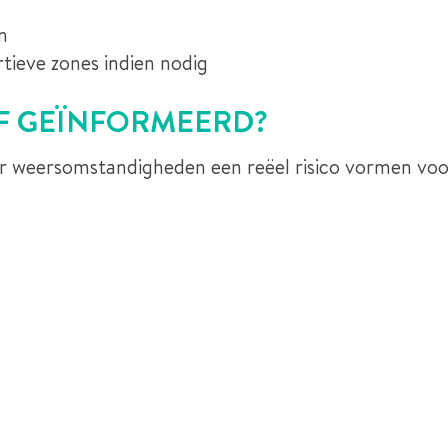
n
ortieve zones indien nodig
F GEÏNFORMEERD?
 weersomstandigheden een reëel risico vormen voor 