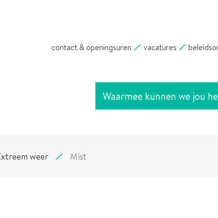
NAAR
INHOUD
contact & openingsuren
vacatures
beleidso
Waarmee
kunnen
we
jou
helpen?
Extreem weer
Mist