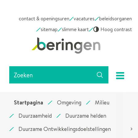
NAAR
contact & openingsuren
vacatures
beleidsorganen
INHOUD
sitemap
slimme kaart
Hoog contrast
Stad
Beringen
Waarmee
me
kunnen
Zoeken
we
jou
helpen?
Startpagina
Omgeving
Milieu
Duurzaamheid
Duurzame helden
Duurzame Ontwikkelingsdoelstellingen