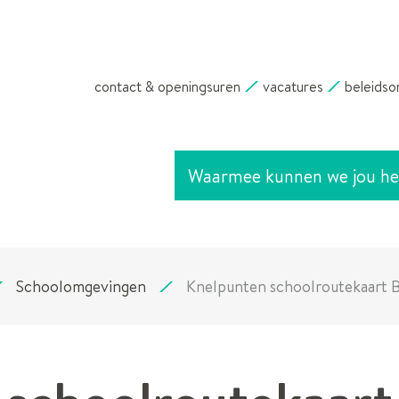
NAAR
INHOUD
contact & openingsuren
vacatures
beleidso
Waarmee
kunnen
we
jou
helpen?
Schoolomgevingen
Knelpunten schoolroutekaart 