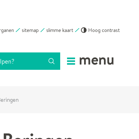
rganen
sitemap
slimme kaart
Hoog contrast
menu
Zoeken
Beringen