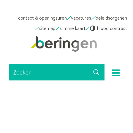
NAAR
contact & openingsuren
vacatures
beleidsorganen
INHOUD
sitemap
slimme kaart
Hoog contrast
Stad
Beringen
Waarmee
me
kunnen
Zoeken
we
jou
helpen?