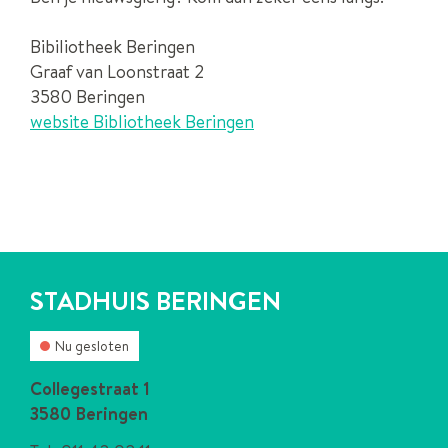
Bibiliotheek Beringen
Graaf van Loonstraat 2
3580 Beringen
website Bibliotheek Beringen
CONTACT
STADHUIS BERINGEN
Nu gesloten
Contact
Collegestraat 1
,
3580
Beringen