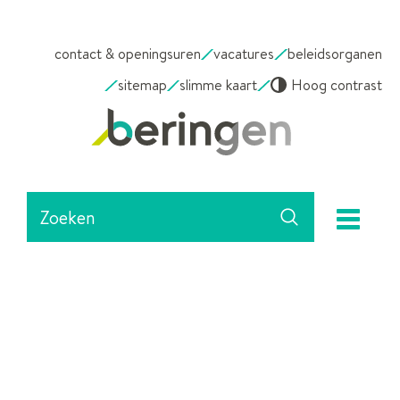
NAAR
contact & openingsuren
vacatures
beleidsorganen
INHOUD
sitemap
slimme kaart
Hoog contrast
Stad
Beringen
Waarmee
me
kunnen
Zoeken
we
jou
helpen?