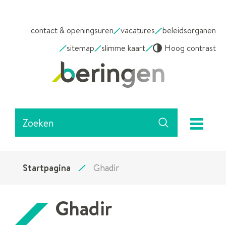
NAAR
contact & openingsuren
vacatures
beleidsorganen
INHOUD
sitemap
slimme kaart
Hoog contrast
Stad
Beringen
Waarmee
me
kunnen
Zoeken
we
jou
helpen?
Startpagina
Ghadir
Ghadir