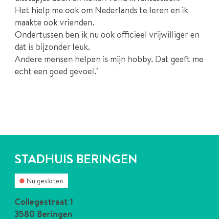
Het hielp me ook om Nederlands te leren en ik
maakte ook vrienden.
Ondertussen ben ik nu ook officieel vrijwilliger en
dat is bijzonder leuk.
Andere mensen helpen is mijn hobby. Dat geeft me
echt een goed gevoel."
CONTACT
STADHUIS BERINGEN
Nu gesloten
Contact
Collegestraat 1
,
3580
Beringen