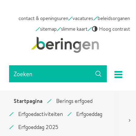
NAAR
contact & openingsuren
vacatures
beleidsorganen
INHOUD
sitemap
slimme kaart
Hoog contrast
Stad
Beringen
Waarmee
me
kunnen
Zoeken
we
jou
helpen?
Startpagina
Berings erfgoed
Erfgoedactiviteiten
Erfgoeddag
Erfgoeddag 2025
scrol