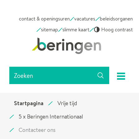
NAAR
contact & openingsuren
vacatures
beleidsorganen
INHOUD
sitemap
slimme kaart
Hoog contrast
Stad
Beringen
Waarmee
me
kunnen
Zoeken
we
jou
helpen?
Startpagina
Vrije tijd
5 x Beringen Internationaal
Contacteer ons