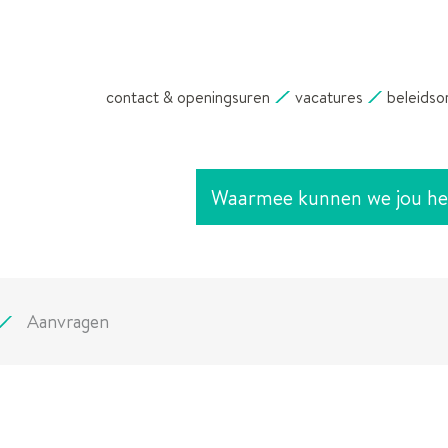
NAAR
INHOUD
contact & openingsuren
vacatures
beleidso
Waarmee
kunnen
we
jou
helpen?
Aanvragen