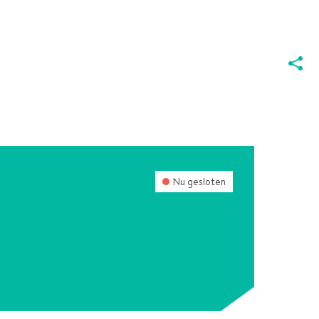
DEEL
DEZE
PAGIN
Nu gesloten
UIS
GEN