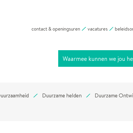
NAAR
INHOUD
contact & openingsuren
vacatures
beleidso
Waarmee
kunnen
we
jou
helpen?
uurzaamheid
Duurzame helden
Duurzame Ontwik